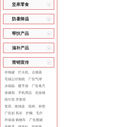
坚果零食
防暑降温
帮扶产品
滋补产品
营销宣传
存钱罐
打火机、点烟器
毛绒公仔抱枕
广告气球
冰箱贴
暖手袋
广告卷尺
保健箱
手机用品
化妆镜
纸巾筒 牙签筒
笔筒、收纳盒
纸杯、杯垫
广告衫 风衣
护腕、毛巾
环保袋 购物车
广告围裙
开瓶器
烟灰缸
鼠标垫