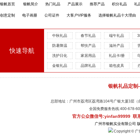
银帆首页
银帆简介
热门礼品
产品展示
推荐产品
积分礼品
礼
创意定制
电子画册
公司证件
大客户VIP服务
选择银帆礼品十大理由
中秋礼品
春节礼品
端午礼品
防暑降温
帮扶产品
滋补产品
快速导航
洗护日化
家居用品
礼品卡/册
金银礼品
品牌礼品
箱包皮具
银帆礼品定制
总部地址：广州市荔湾区荔湾路104号广银大厦3层（自有物
全国免费服务热线:400-678-
官方公众微信号:yinfan99999 
广州市银帆实业有限公司 
Copyright