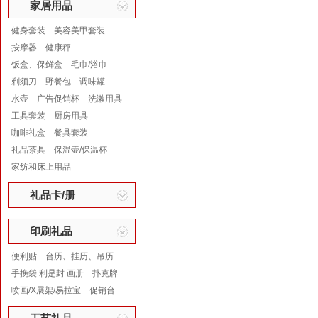
家居用品
健身套装
美容美甲套装
按摩器
健康秤
饭盒、保鲜盒
毛巾/浴巾
剃须刀
野餐包
调味罐
水壶
广告促销杯
洗漱用具
工具套装
厨房用具
咖啡礼盒
餐具套装
礼品茶具
保温壶/保温杯
家纺和床上用品
礼品卡/册
印刷礼品
便利贴
台历、挂历、吊历
手挽袋 利是封 画册
扑克牌
喷画/X展架/易拉宝
促销台