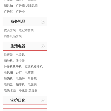
钥匙扣
广告扇 USB风扇
广告笔
广告伞
商务礼品
皮具套装
笔记本套装
商务礼品套装
生活电器
取暖器
电吹风
扫地机、吸尘器
挂烫机烘干机
豆浆机榨汁机
电风扇
台灯
电蒸笼
酸奶机
电磁炉
早餐吧
电炖盅
咖啡机
电饭锅
电热水壶
净化器 加湿器
洗护日化