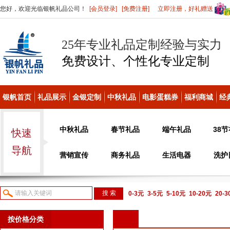
您好，欢迎光临银帆礼品公司！
[会员登录]
[免费注册]
立即注册，好礼赠送
25年专业礼品定制经验与实力
免费设计、个性化
专业定制
银帆首页
礼品展示
金银定制
中秋礼品
电影蛋糕券
福利商城
经
中秋礼品
春节礼品
端午礼品
38
快速
导航
营销宣传
商务礼品
生活电器
洗护
0-3元
3-5元
5-10元
10-20元
20-
议或电话咨询
按价格分类