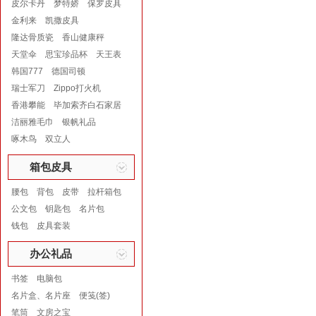
皮尔卡丹
梦特娇
保罗皮具
金利来
凯撒皮具
隆达骨质瓷
香山健康秤
天堂伞
思宝珍品杯
天王表
韩国777
德国司顿
瑞士军刀
Zippo打火机
香港攀能
毕加索齐白石家居
洁丽雅毛巾
银帆礼品
啄木鸟
双立人
箱包皮具
腰包
背包
皮带
拉杆箱包
公文包
钥匙包
名片包
钱包
皮具套装
办公礼品
书签
电脑包
名片盒、名片座
便笺(签)
笔筒
文房之宝