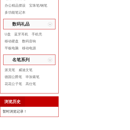
办公精品摆设
宝珠笔/钢笔
多功能笔记本
数码礼品
U盘
蓝牙耳机
手机壳
移动硬盘
数码音响
平板电脑
移动电源
名笔系列
派克笔
威迪文笔
德国公爵笔
毕加索笔
花花公子笔
高仕笔
浏览历史
暂时浏览记录！