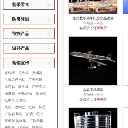
坚果零食
经典数字周年纪念水晶奖杯
防暑降温
市场价：0 元
会员价：
订单询价
帮扶产品
滋补产品
营销宣传
存钱罐
打火机、点烟器
毛绒公仔抱枕
广告气球
冰箱贴
暖手袋
广告卷尺
水晶飞机模型
保健箱
手机用品
化妆镜
市场价：0 元
会员价：
订单询价
纸巾筒 牙签筒
笔筒、收纳盒
纸杯、杯垫
广告衫 风衣
护腕、毛巾
环保袋 购物车
广告围裙
开瓶器
烟灰缸
鼠标垫