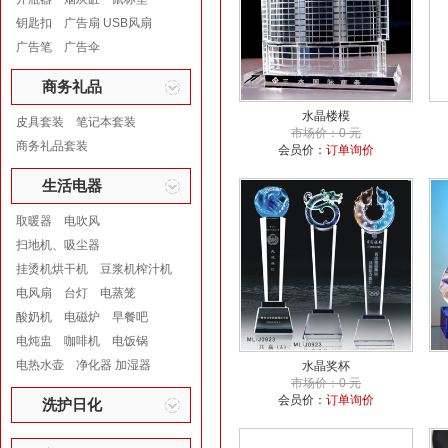
钥匙扣
广告扇 USB风扇
广告笔
广告伞
商务礼品
水晶楼模
皮具套装
笔记本套装
市场价：0 元
商务礼品套装
会员价：
订单询价
生活电器
取暖器
电吹风
扫地机、吸尘器
挂烫机烘干机
豆浆机榨汁机
电风扇
台灯
电蒸笼
酸奶机
电磁炉
早餐吧
电炖盅
咖啡机
电饭锅
电热水壶
净化器 加湿器
水晶奖杯
市场价：0 元
会员价：
订单询价
洗护日化