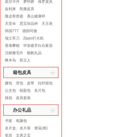
皮尔卡丹
梦特娇
保罗皮具
金利来
凯撒皮具
隆达骨质瓷
香山健康秤
天堂伞
思宝珍品杯
天王表
韩国777
德国司顿
瑞士军刀
Zippo打火机
香港攀能
毕加索齐白石家居
洁丽雅毛巾
银帆礼品
啄木鸟
双立人
箱包皮具
腰包
背包
皮带
拉杆箱包
公文包
钥匙包
名片包
钱包
皮具套装
办公礼品
书签
电脑包
名片盒、名片座
便笺(签)
笔筒
文房之宝