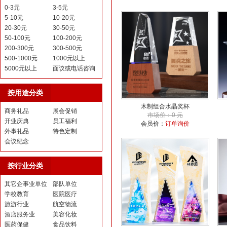
0-3元
3-5元
5-10元
10-20元
20-30元
30-50元
50-100元
100-200元
200-300元
300-500元
500-1000元
1000元以上
5000元以上
面议或电话咨询
按用途分类
木制组合水晶奖杯
商务礼品
展会促销
市场价：0 元
开业庆典
员工福利
会员价：
订单询价
外事礼品
特色定制
会议纪念
按行业分类
其它企事业单位
部队单位
学校教育
医院医疗
旅游行业
航空物流
酒店服务业
美容化妆
医药保健
食品饮料