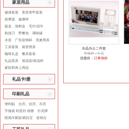
家居用品
健身套装
美容美甲套装
按摩器
健康秤
饭盒、保鲜盒
毛巾/浴巾
剃须刀
野餐包
调味罐
水壶
广告促销杯
洗漱用具
工具套装
厨房用具
水晶办公二件套
市场价：0 元
咖啡礼盒
餐具套装
优惠价：
订单询价
礼品茶具
保温壶/保温杯
家纺和床上用品
礼品卡/册
印刷礼品
便利贴
台历、挂历、吊历
手挽袋 利是封 画册
扑克牌
喷画/X展架/易拉宝
促销台