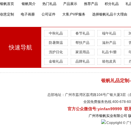
银帆首页
银帆简介
热门礼品
产品展示
推荐产品
积分礼品
礼
创意定制
电子画册
公司证件
大客户VIP服务
选择银帆礼品十大理由
中秋礼品
春节礼品
端午礼品
防暑降温
帮扶产品
滋补产品
快速导航
洗护日化
家居用品
礼品卡/册
金银礼品
品牌礼品
箱包皮具
银帆礼品定制
总部地址：广州市荔湾区荔湾路104号广银大厦3层（自有物
全国免费服务热线:400-678-
官方公众微信号:yinfan99999 
广州市银帆实业有限公司 
Copyright