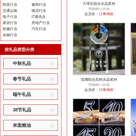
大理石组合水晶奖杯
制造行业
服饰行业
市场价：0 元
交通运输
物流行业
会员价：
订单询价
电子行业
IT通讯业
家居行业
房地产行业
机械行业
汽车行业
金融行业
按礼品类型分类
中秋礼品
春节礼品
琉璃组合高档水晶奖杯
市场价：0 元
会员价：
订单询价
端午礼品
38节礼品
米面粮油