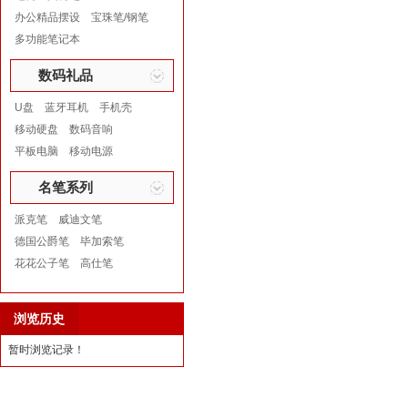
办公精品摆设
宝珠笔/钢笔
多功能笔记本
数码礼品
U盘
蓝牙耳机
手机壳
移动硬盘
数码音响
平板电脑
移动电源
名笔系列
派克笔
威迪文笔
德国公爵笔
毕加索笔
花花公子笔
高仕笔
浏览历史
暂时浏览记录！