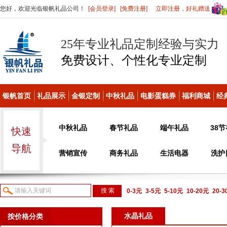
您好，欢迎光临银帆礼品公司！
[会员登录]
[免费注册]
立即注册，好礼赠送
25年专业礼品定制经验与实力
免费设计、个性化
专业定制
银帆首页
礼品展示
金银定制
中秋礼品
电影蛋糕券
福利商城
经
中秋礼品
春节礼品
端午礼品
38
快速
导航
营销宣传
商务礼品
生活电器
洗护
0-3元
3-5元
5-10元
10-20元
20-
议或电话咨询
水晶礼品
按价格分类