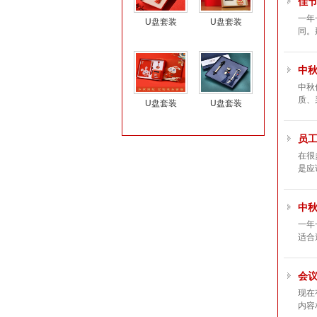
佳
一年
U盘套装
U盘套装
同。
中
中秋
质、
U盘套装
U盘套装
员
在很
是应
中
一年
适合
会
现在
内容