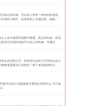
用又贴心的礼物，可以给人带来一种别样的感觉。
用的小物件，如果再加上专属定制，就能...
物之人从中感受到温暖与尊重。真正的礼物，应该
说可以很好地提升与别人的情感。专属定...
商务礼品定制公司，把发送礼品的工作交给礼品公
事项需要自己来把控！接下来我就来给大...
芳斋2016迪士尼新版真空香甜红枣粽50ｇ*4只/袋
...