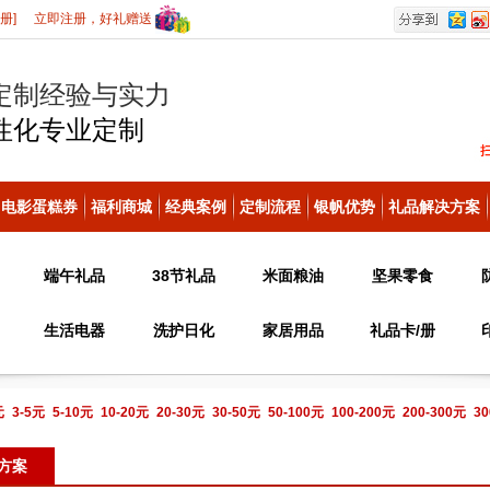
册]
立即注册，好礼赠送
定制经验与实力
性化
专业定制
电影蛋糕券
福利商城
经典案例
定制流程
银帆优势
礼品解决方案
端午礼品
38节礼品
米面粮油
坚果零食
生活电器
洗护日化
家居用品
礼品卡/册
元
3-5元
5-10元
10-20元
20-30元
30-50元
50-100元
100-200元
200-300元
30
电话咨询
方案