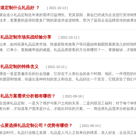
道定制什么礼品好 ？
[ 2021-10-13 ]
展会送小礼品定制近年来的需求日益增长。究其原因，展会已经成为企业进行宣传销
技术，更重要的是得到更多广阔的渠道并促进销售。而为了提高企业品牌宣传的效果使人
业礼品定制市场实战经验分享
[ 2021-10-11 ]
以来，如何拓展礼品品类市场、快速获取有效客户等问题始终都困扰着新加入的经销
难、订单小、复购频率低的难题。礼品品类获客的方法有哪些？一、掌握秘诀，才能顺势
务礼品定制的特殊含义
[ 2021-10-11 ]
赠送一直是普遍存在的社会现象，它存在于人类社会的各个时期、地区。一件理想的
的愿望和情感，传递出某种特别的意义和信息。礼品好比一个宣言，它既宣告了我们与接
户礼品方案需求分析都有哪些？
[ 2021-09-16 ]
在选择礼品定制，一是为了维护与客户之间的关系，二是内部员工福利；对于每个种
有分析，才知道客户需求是什么，才能出对应的方案。一、商业类礼品需求分析如果企业
什么要选择礼品定制公司？优势有哪些？
[ 2021-09-14 ]
发达时代，礼品行业随之发展，礼品是人与人之前来往的维系，亲人好友，企业员工