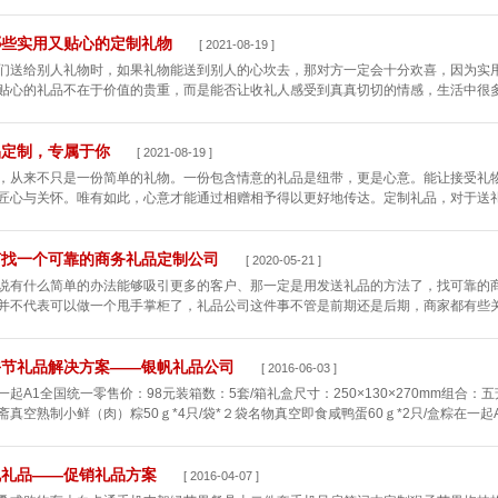
哪些实用又贴心的定制礼物
[ 2021-08-19 ]
们送给别人礼物时，如果礼物能送到别人的心坎去，那对方一定会十分欢喜，因为实
贴心的礼品不在于价值的贵重，而是能否让收礼人感受到真真切切的情感，生活中很多常
品定制，专属于你
[ 2021-08-19 ]
，从来不只是一份简单的礼物。一份包含情意的礼品是纽带，更是心意。能让接受礼
匠心与关怀。唯有如此，心意才能通过相赠相予得以更好地传达。定制礼品，对于送礼来
何找一个可靠的商务礼品定制公司
[ 2020-05-21 ]
说有什么简单的办法能够吸引更多的客户、那一定是用发送礼品的方法了，找可靠的
并不代表可以做一个甩手掌柜了，礼品公司这件事不管是前期还是后期，商家都有些关键
午节礼品解决方案——银帆礼品公司
[ 2016-06-03 ]
一起A1全国统一零售价：98元装箱数：5套/箱礼盒尺寸：250×130×270mm组合：五
斋真空熟制小鲜（肉）粽50ｇ*4只/袋*２袋名物真空即食咸鸭蛋60ｇ*2只/盒粽在一起A2
帆礼品——促销礼品方案
[ 2016-04-07 ]