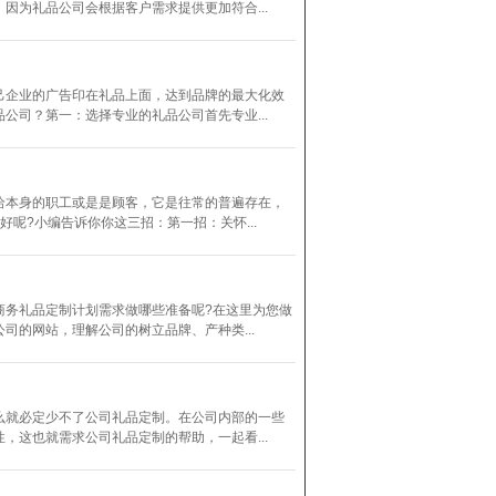
为礼品公司会根据客户需求提供更加符合...
己企业的广告印在礼品上面，达到品牌的最大化效
司？第一：选择专业的礼品公司首先专业...
给本身的职工或是是顾客，它是往常的普遍存在，
呢?小编告诉你你这三招：第一招：关怀...
商务礼品定制计划需求做哪些准备呢?在这里为您做
的网站，理解公司的树立品牌、产种类...
么就必定少不了公司礼品定制。在公司内部的一些
这也就需求公司礼品定制的帮助，一起看...