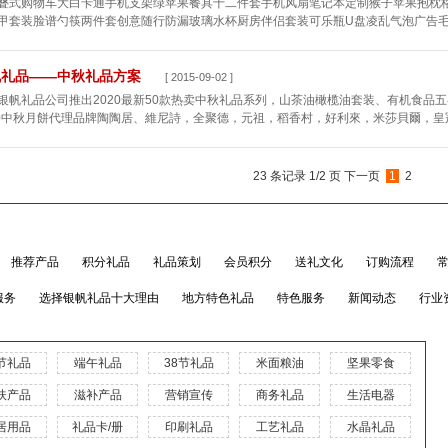
叠式购物车大白卡通手机支架绿苹果餐具十二件套手机风扇笔记本定制猴子苹果抱枕格
甲套装脸谱勺筷两件套创意随行防漏玻璃水杯厨房伴侣套装可乐瓶U盘凌乱气泡广告毛巾更多的促
帆礼品——中秋礼品方案
[ 2015-09-02 ]
银帆礼品公司推出2020最新50款热卖中秋礼品系列，山茶油橄榄油套装、有机食品
20中秋月餅代理品牌陶陶居、維尼詩，全聚德，元祖，稻香村，好利來，米莎貝爾，皇冠
23 条记录 1/2 页
下一页
1
2
推荐产品
积分礼品
礼品策划
会员积分
送礼文化
订购流程
服务
选择银帆礼品十大理由
地方特色礼品
特色服务
新闻动态
行业
节礼品
端午礼品
38节礼品
米面粮油
坚果零食
扶产品
滋补产品
营销宣传
商务礼品
生活电器
居用品
礼品卡/册
印刷礼品
工艺礼品
水晶礼品