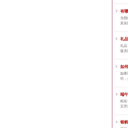
有
当我
其实
礼
礼品
蕴含
如
如果
司，
端
粽在
五芳
银