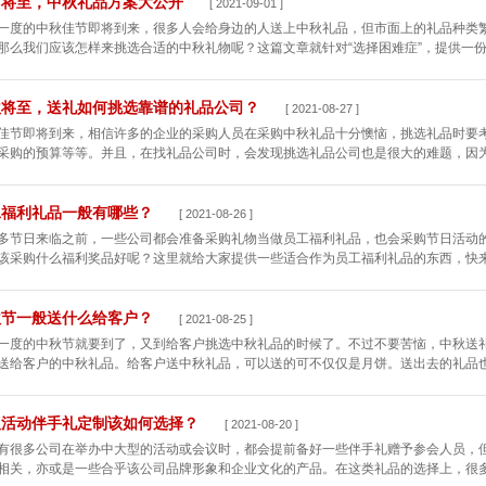
节将至，中秋礼品方案大公开
[ 2021-09-01 ]
一度的中秋佳节即将到来，很多人会给身边的人送上中秋礼品，但市面上的礼品种类
那么我们应该怎样来挑选合适的中秋礼物呢？这篇文章就针对“选择困难症”，提供一份
秋将至，送礼如何挑选靠谱的礼品公司？
[ 2021-08-27 ]
佳节即将到来，相信许多的企业的采购人员在采购中秋礼品十分懊恼，挑选礼品时要
采购的预算等等。并且，在找礼品公司时，会发现挑选礼品公司也是很大的难题，因为一
工福利礼品一般有哪些？
[ 2021-08-26 ]
多节日来临之前，一些公司都会准备采购礼物当做员工福利礼品，也会采购节日活动
该采购什么福利奖品好呢？这里就给大家提供一些适合作为员工福利礼品的东西，快来看
秋节一般送什么给客户？
[ 2021-08-25 ]
一度的中秋节就要到了，又到给客户挑选中秋礼品的时候了。不过不要苦恼，中秋送
送给客户的中秋礼品。给客户送中秋礼品，可以送的可不仅仅是月饼。送出去的礼品也不
议活动伴手礼定制该如何选择？
[ 2021-08-20 ]
有很多公司在举办中大型的活动或会议时，都会提前备好一些伴手礼赠予参会人员，
相关，亦或是一些合乎该公司品牌形象和企业文化的产品。在这类礼品的选择上，很多企