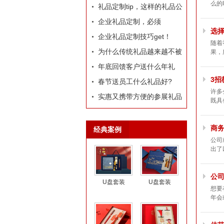
么的
定制礼品？
礼品定制tip，这样的礼品公
司我才爱！
企业礼品定制，必须
选
有“里”、有“面”
企业礼品定制技巧get！
随着
为什么传统礼品越来越不被
果，
选择了
年底回馈客户送什么年礼
3
好?
春节送员工什么礼品好?
许多
实惠又携带方便的参展礼品
既具
有什么？
商
经典案例
公司
出了
公
U盘套装
U盘套装
想要
年会