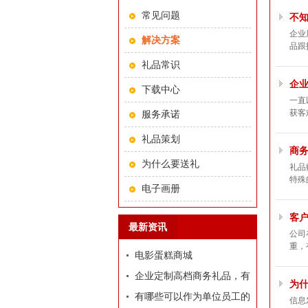
常见问题
不知
企业
解决方案
品跟
礼品常识
企
下载中心
一直
获客
服务承诺
礼品策划
商
为什么要送礼
礼品
特殊
电子画册
客
最新资讯
公司
重，
电影蛋糕商城
企业定制高档商务礼品，有
为
哪些推荐？
有哪些可以作为单位员工的
信息