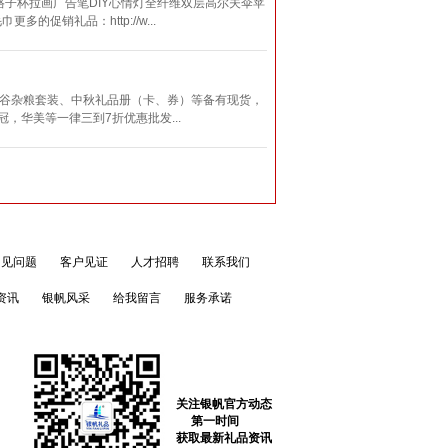
子杯拉画广告笔DIY心情灯全纤维双层高尔夫伞苹
销礼品：http://w...
五谷杂粮套装、中秋礼品册（卡、券）等备有现货，
，华美等一律三到7折优惠批发...
常见问题
客户见证
人才招聘
联系我们
资讯
银帆风采
给我留言
服务承诺
关注银帆官方动态
第一时间
获取最新礼品资讯