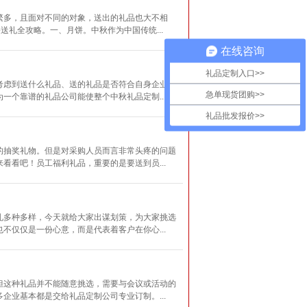
繁多，且面对不同的对象，送出的礼品也大不相
送礼全攻略。一、月饼。中秋作为中国传统...
在线咨询
礼品定制入口>>
考虑到送什么礼品、送的礼品是否符合自身企业特
急单现货团购>>
个靠谱的礼品公司能使整个中秋礼品定制...
礼品批发报价>>
的抽奖礼物。但是对采购人员而言非常头疼的问题
看吧！员工福利礼品，重要的是要送到员...
礼多种多样，今天就给大家出谋划策，为大家挑选
仅仅是一份心意，而是代表着客户在你心...
但这种礼品并不能随意挑选，需要与会议或活动的
业基本都是交给礼品定制公司专业订制。...