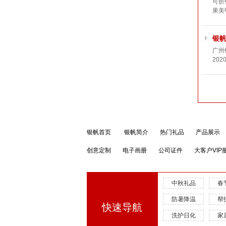
可折
果美
银
广州
20
银帆首页
银帆简介
热门礼品
产品展示
创意定制
电子画册
公司证件
大客户VIP
中秋礼品
春
防暑降温
帮
快速导航
洗护日化
家