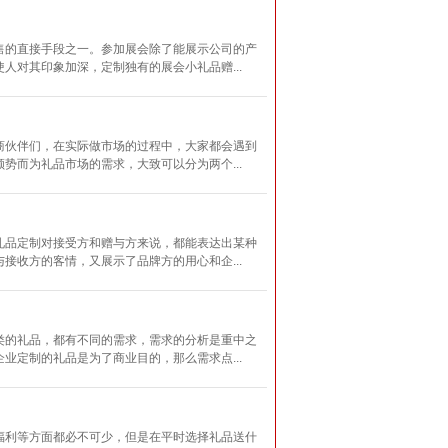
售的直接手段之一。参加展会除了能展示公司的产
对其印象加深，定制独有的展会小礼品赠...
商伙伴们，在实际做市场的过程中，大家都会遇到
而为礼品市场的需求，大致可以分为两个...
礼品定制对接受方和赠与方来说，都能表达出某种
收方的客情，又展示了品牌方的用心和企...
类的礼品，都有不同的需求，需求的分析是重中之
定制的礼品是为了商业目的，那么需求点...
福利等方面都必不可少，但是在平时选择礼品送什