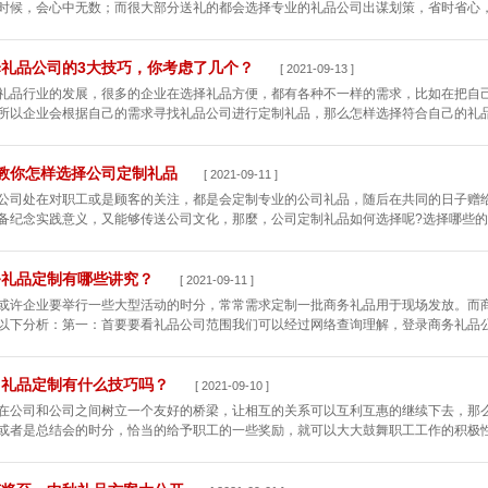
时候，会心中无数；而很大部分送礼的都会选择专业的礼品公司出谋划策，省时省心，因
择礼品公司的3大技巧，你考虑了几个？
[ 2021-09-13 ]
礼品行业的发展，很多的企业在选择礼品方便，都有各种不一样的需求，比如在把自
所以企业会根据自己的需求寻找礼品公司进行定制礼品，那么怎样选择符合自己的礼品公
招教你怎样选择公司定制礼品
[ 2021-09-11 ]
公司处在对职工或是顾客的关注，都是会定制专业的公司礼品，随后在共同的日子赠
备纪念实践意义，又能够传送公司文化，那麼，公司定制礼品如何选择呢?选择哪些的好
务礼品定制有哪些讲究？
[ 2021-09-11 ]
或许企业要举行一些大型活动的时分，常常需求定制一批商务礼品用于现场发放。而
以下分析：第一：首要要看礼品公司范围我们可以经过网络查询理解，登录商务礼品公司
司礼品定制有什么技巧吗？
[ 2021-09-10 ]
在公司和公司之间树立一个友好的桥梁，让相互的关系可以互利互惠的继续下去，那
或者是总结会的时分，恰当的给予职工的一些奖励，就可以大大鼓舞职工工作的积极性，