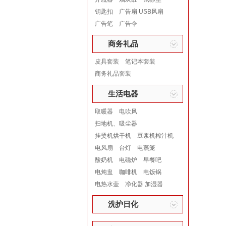
钥匙扣
广告扇 USB风扇
广告笔
广告伞
商务礼品
皮具套装
笔记本套装
商务礼品套装
生活电器
取暖器
电吹风
扫地机、吸尘器
挂烫机烘干机
豆浆机榨汁机
电风扇
台灯
电蒸笼
酸奶机
电磁炉
早餐吧
电炖盅
咖啡机
电饭锅
电热水壶
净化器 加湿器
洗护日化