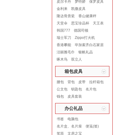
皮尔卡丹
梦特娇
保罗皮具
金利来
凯撒皮具
隆达骨质瓷
香山健康秤
天堂伞
思宝珍品杯
天王表
韩国777
德国司顿
瑞士军刀
Zippo打火机
香港攀能
毕加索齐白石家居
洁丽雅毛巾
银帆礼品
啄木鸟
双立人
箱包皮具
腰包
背包
皮带
拉杆箱包
公文包
钥匙包
名片包
钱包
皮具套装
办公礼品
书签
电脑包
名片盒、名片座
便笺(签)
笔筒
文房之宝