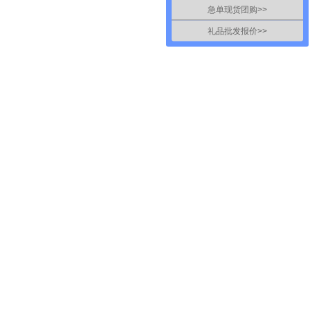
急单现货团购>>
礼品批发报价>>