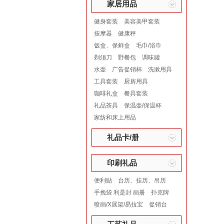
家居用品
健身套装
美容美甲套装
按摩器
健康秤
饭盒、保鲜盒
毛巾/浴巾
剃须刀
野餐包
调味罐
水壶
广告促销杯
洗漱用具
工具套装
厨房用具
咖啡礼盒
餐具套装
礼品茶具
保温壶/保温杯
家纺和床上用品
礼品卡/册
印刷礼品
便利贴
台历、挂历、吊历
手挽袋 利是封 画册
扑克牌
喷画/X展架/易拉宝
促销台