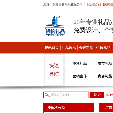
您好，欢迎光临银帆礼品公司！
[会员登录]
[免费注
25年专业礼品
免费设计、个
银帆首页
礼品展示
金银定制
中秋礼品
中秋礼品
春节礼品
快速
导航
营销宣传
商务礼品
0-3
议或
广告
按价格分类