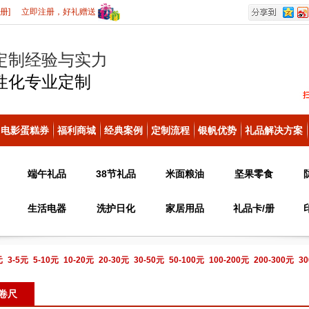
册]
立即注册，好礼赠送
定制经验与实力
性化
专业定制
电影蛋糕券
福利商城
经典案例
定制流程
银帆优势
礼品解决方案
端午礼品
38节礼品
米面粮油
坚果零食
生活电器
洗护日化
家居用品
礼品卡/册
元
3-5元
5-10元
10-20元
20-30元
30-50元
50-100元
100-200元
200-300元
30
电话咨询
卷尺