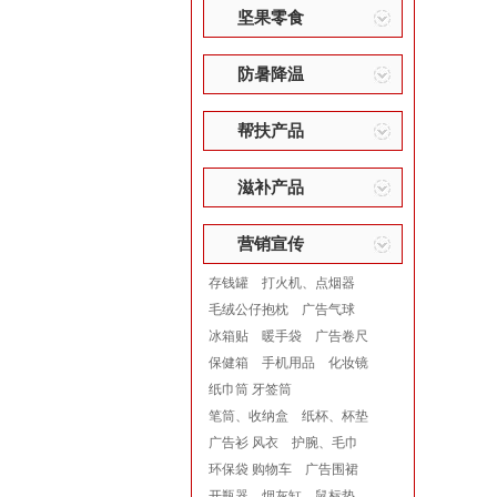
坚果零食
防暑降温
帮扶产品
滋补产品
营销宣传
存钱罐
打火机、点烟器
毛绒公仔抱枕
广告气球
冰箱贴
暖手袋
广告卷尺
保健箱
手机用品
化妆镜
纸巾筒 牙签筒
笔筒、收纳盒
纸杯、杯垫
广告衫 风衣
护腕、毛巾
环保袋 购物车
广告围裙
开瓶器
烟灰缸
鼠标垫