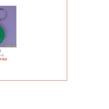
尺
 元
单询价