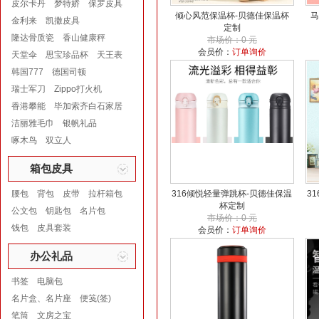
皮尔卡丹
梦特娇
保罗皮具
倾心风范保温杯-贝德佳保温杯
马
金利来
凯撒皮具
定制
隆达骨质瓷
香山健康秤
市场价：0 元
会员价：
订单询价
天堂伞
思宝珍品杯
天王表
韩国777
德国司顿
瑞士军刀
Zippo打火机
香港攀能
毕加索齐白石家居
洁丽雅毛巾
银帆礼品
啄木鸟
双立人
箱包皮具
腰包
背包
皮带
拉杆箱包
316倾悦轻量弹跳杯-贝德佳保温
3
杯定制
公文包
钥匙包
名片包
市场价：0 元
钱包
皮具套装
会员价：
订单询价
办公礼品
书签
电脑包
名片盒、名片座
便笺(签)
笔筒
文房之宝