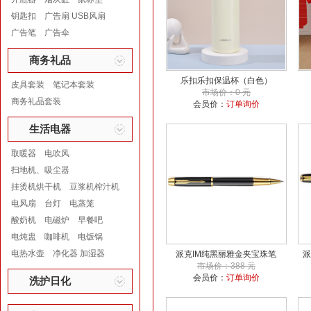
钥匙扣
广告扇 USB风扇
广告笔
广告伞
商务礼品
乐扣乐扣保温杯（白色）
皮具套装
笔记本套装
市场价：0 元
商务礼品套装
会员价：
订单询价
生活电器
取暖器
电吹风
扫地机、吸尘器
挂烫机烘干机
豆浆机榨汁机
电风扇
台灯
电蒸笼
酸奶机
电磁炉
早餐吧
电炖盅
咖啡机
电饭锅
电热水壶
净化器 加湿器
派克IM纯黑丽雅金夹宝珠笔
派
市场价：388 元
会员价：
订单询价
洗护日化