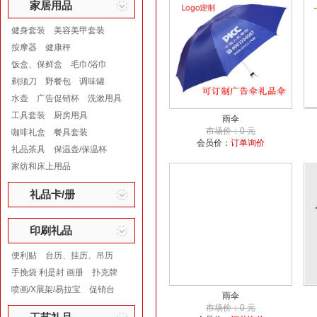
家居用品
健身套装
美容美甲套装
按摩器
健康秤
饭盒、保鲜盒
毛巾/浴巾
剃须刀
野餐包
调味罐
水壶
广告促销杯
洗漱用具
工具套装
厨房用具
雨伞
市场价：0 元
咖啡礼盒
餐具套装
会员价：
订单询价
礼品茶具
保温壶/保温杯
家纺和床上用品
礼品卡/册
印刷礼品
便利贴
台历、挂历、吊历
手挽袋 利是封 画册
扑克牌
喷画/X展架/易拉宝
促销台
雨伞
市场价：0 元