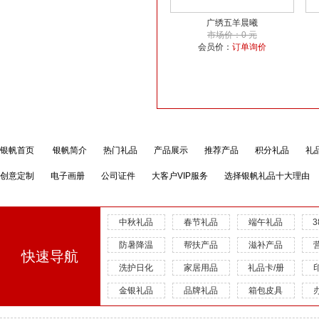
广绣五羊晨曦
市场价：0 元
会员价：
订单询价
银帆首页
银帆简介
热门礼品
产品展示
推荐产品
积分礼品
礼
创意定制
电子画册
公司证件
大客户VIP服务
选择银帆礼品十大理由
中秋礼品
春节礼品
端午礼品
防暑降温
帮扶产品
滋补产品
快速导航
洗护日化
家居用品
礼品卡/册
金银礼品
品牌礼品
箱包皮具