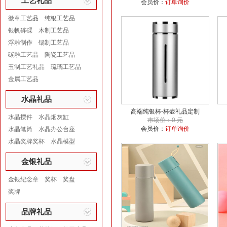
工艺礼品
会员价：
订单询价
徽章工艺品
纯银工艺品
银帆砗磲
木制工艺品
浮雕制作
锡制工艺品
碳雕工艺品
陶瓷工艺品
玉制工艺礼品
琉璃工艺品
金属工艺品
水晶礼品
高端纯银杯-杯壶礼品定制
水晶摆件
水晶烟灰缸
市场价：0 元
会员价：
订单询价
水晶笔筒
水晶办公台座
水晶奖牌奖杯
水晶模型
金银礼品
金银纪念章
奖杯
奖盘
奖牌
品牌礼品