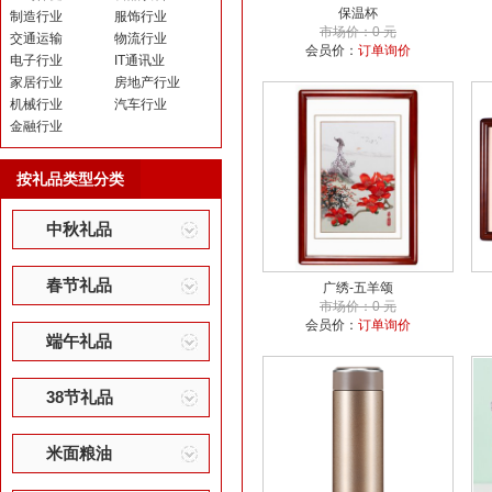
保温杯
制造行业
服饰行业
市场价：0 元
交通运输
物流行业
会员价：
订单询价
电子行业
IT通讯业
家居行业
房地产行业
机械行业
汽车行业
金融行业
按礼品类型分类
中秋礼品
春节礼品
广绣-五羊颂
市场价：0 元
会员价：
订单询价
端午礼品
38节礼品
米面粮油