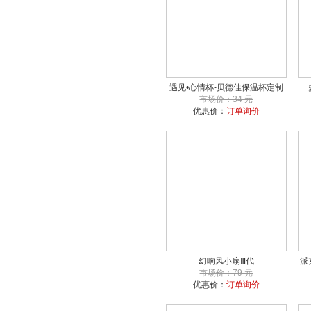
遇见•心情杯-贝德佳保温杯定制
市场价：34 元
优惠价：
订单询价
幻响风小扇Ⅲ代
派
市场价：79 元
优惠价：
订单询价