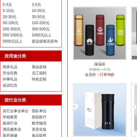
0-3元
3-5元
5-10元
10-20元
20-30元
30-50元
50-100元
100-200元
200-300元
300-500元
500-1000元
1000元以上
5000元以上
面议或电话咨询
按用途分类
保温杯
商务礼品
展会促销
市场价：0 元
开业庆典
员工福利
会员价：
订单询价
外事礼品
特色定制
会议纪念
按行业分类
其它企事业单位
部队单位
学校教育
医院医疗
旅游行业
航空物流
酒店服务业
美容化妆
医药保健
食品饮料