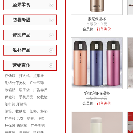
坚果零食
索尼保温杯
防暑降温
市场价：0 元
会员价：
订单询价
帮扶产品
滋补产品
营销宣传
存钱罐
打火机、点烟器
毛绒公仔抱枕
广告气球
冰箱贴
暖手袋
广告卷尺
乐扣乐扣-保温杯
保健箱
手机用品
化妆镜
市场价：0 元
会员价：
订单询价
纸巾筒 牙签筒
笔筒、收纳盒
纸杯、杯垫
广告衫 风衣
护腕、毛巾
环保袋 购物车
广告围裙
开瓶器
烟灰缸
鼠标垫