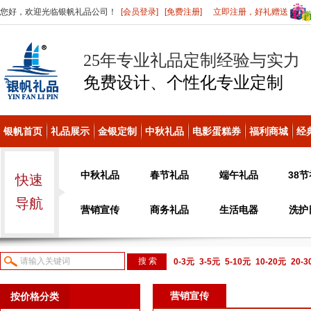
您好，欢迎光临银帆礼品公司！
[会员登录]
[免费注册]
立即注册，好礼赠送
25年专业礼品定制经验与实力
免费设计、个性化
专业定制
银帆首页
礼品展示
金银定制
中秋礼品
电影蛋糕券
福利商城
经
中秋礼品
春节礼品
端午礼品
38
快速
导航
营销宣传
商务礼品
生活电器
洗护
0-3元
3-5元
5-10元
10-20元
20-
议或电话咨询
营销宣传
按价格分类