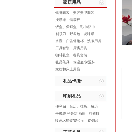
家居用品
健身套装
美容美甲套装
按摩器
健康秤
饭盒、保鲜盒
毛巾/浴巾
剃须刀
野餐包
调味罐
水壶
广告促销杯
洗漱用具
工具套装
厨房用具
咖啡礼盒
餐具套装
礼品茶具
保温壶/保温杯
家纺和床上用品
礼品卡/册
印刷礼品
便利贴
台历、挂历、吊历
手挽袋 利是封 画册
扑克牌
喷画/X展架/易拉宝
促销台