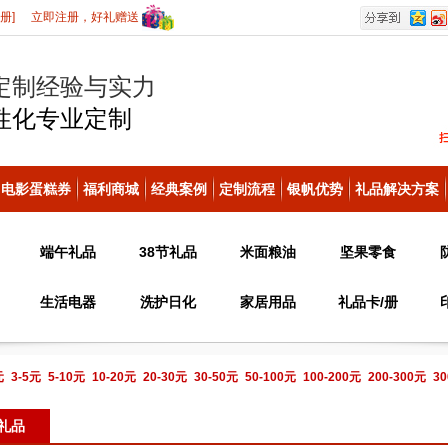
册]
立即注册，好礼赠送
定制经验与实力
性化
专业定制
电影蛋糕券
福利商城
经典案例
定制流程
银帆优势
礼品解决方案
端午礼品
38节礼品
米面粮油
坚果零食
生活电器
洗护日化
家居用品
礼品卡/册
元
3-5元
5-10元
10-20元
20-30元
30-50元
50-100元
100-200元
200-300元
30
电话咨询
礼品