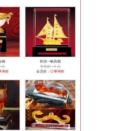
金碗
和谐一帆风顺
 元
市场价：0 元
单询价
会员价：
订单询价