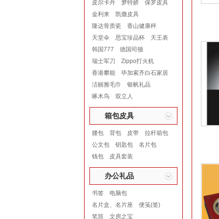
皮尔卡丹
梦特娇
保罗皮具
金利来
凯撒皮具
隆达骨质瓷
香山健康秤
天堂伞
思宝珍品杯
天王表
韩国777
德国司顿
瑞士军刀
Zippo打火机
香港攀能
毕加索齐白石家居
洁丽雅毛巾
银帆礼品
啄木鸟
双立人
箱包皮具
腰包
背包
皮带
拉杆箱包
公文包
钥匙包
名片包
钱包
皮具套装
办公礼品
书签
电脑包
名片盒、名片座
便笺(签)
笔筒
文房之宝