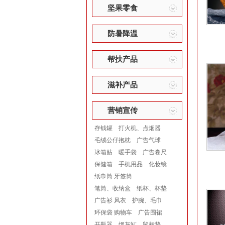
坚果零食
防暑降温
帮扶产品
滋补产品
营销宣传
存钱罐
打火机、点烟器
毛绒公仔抱枕
广告气球
冰箱贴
暖手袋
广告卷尺
保健箱
手机用品
化妆镜
纸巾筒 牙签筒
笔筒、收纳盒
纸杯、杯垫
广告衫 风衣
护腕、毛巾
环保袋 购物车
广告围裙
开瓶器
烟灰缸
鼠标垫