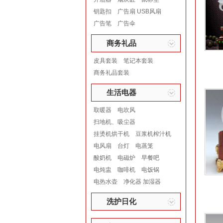
钥匙扣
广告扇 USB风扇
广告笔
广告伞
商务礼品
皮具套装
笔记本套装
商务礼品套装
生活电器
取暖器
电吹风
扫地机、吸尘器
挂烫机烘干机
豆浆机榨汁机
电风扇
台灯
电蒸笼
酸奶机
电磁炉
早餐吧
电炖盅
咖啡机
电饭锅
电热水壶
净化器 加湿器
洗护日化