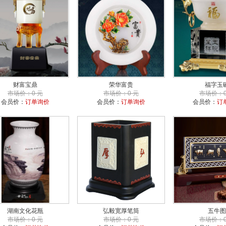
财富宝鼎
荣华富贵
福字玉
市场价：0 元
市场价：0 元
市场价：0
会员价：
订单询价
会员价：
订单询价
会员价：
订
湖南文化花瓶
弘毅宽厚笔筒
五牛图
市场价：0 元
市场价：0 元
市场价：0