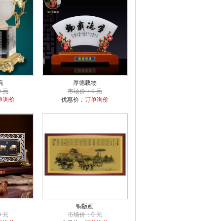
碗
厚德载物
 元
市场价：0 元
单询价
优惠价：
订单询价
铜版画
 元
市场价：0 元