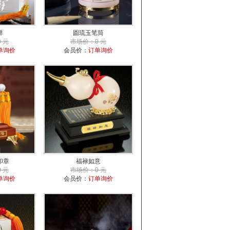
祥
圆琉玉笔筒
 元
市场价：0 元
单询价
会员价：
订单询价
印章
福禄如意
 元
市场价：0 元
单询价
会员价：
订单询价