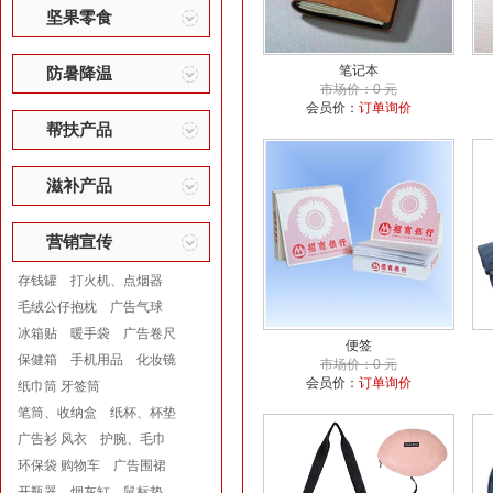
坚果零食
笔记本
防暑降温
市场价：0 元
会员价：
订单询价
帮扶产品
滋补产品
营销宣传
存钱罐
打火机、点烟器
毛绒公仔抱枕
广告气球
冰箱贴
暖手袋
广告卷尺
便签
保健箱
手机用品
化妆镜
市场价：0 元
会员价：
订单询价
纸巾筒 牙签筒
笔筒、收纳盒
纸杯、杯垫
广告衫 风衣
护腕、毛巾
环保袋 购物车
广告围裙
开瓶器
烟灰缸
鼠标垫