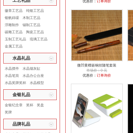
工艺礼品
优惠价：
订单询价
徽章工艺品
纯银工艺品
银帆砗磲
木制工艺品
浮雕制作
锡制工艺品
碳雕工艺品
陶瓷工艺品
玉制工艺礼品
琉璃工艺品
金属工艺品
水晶礼品
微凹黄檀嵌铜丝随笔套装
水晶摆件
水晶烟灰缸
市场价：0 元
优惠价：
订单询价
水晶笔筒
水晶办公台座
水晶奖牌奖杯
水晶模型
金银礼品
金银纪念章
奖杯
奖盘
奖牌
品牌礼品