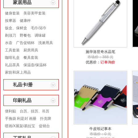
家居用品
健身套装
美容美甲套装
按摩器
健康秤
饭盒、保鲜盒
毛巾/浴巾
剃须刀
野餐包
调味罐
水壶
广告促销杯
洗漱用具
工具套装
厨房用具
施华洛世奇水晶笔
市场价：388 元
咖啡礼盒
餐具套装
优惠价：
订单询价
礼品茶具
保温壶/保温杯
家纺和床上用品
礼品卡/册
印刷礼品
便利贴
台历、挂历、吊历
手挽袋 利是封 画册
扑克牌
喷画/X展架/易拉宝
促销台
牛皮纸记事本
市场价：0 元