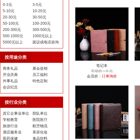
0-3元
3-5元
5-10元
10-20元
20-30元
30-50元
50-100元
100-200元
200-300元
300-500元
500-1000元
1000元以上
5000元以上
面议或电话咨询
按用途分类
笔记本
商务礼品
展会促销
市场价：0 元
开业庆典
员工福利
会员价：
订单询价
外事礼品
特色定制
会议纪念
按行业分类
其它企事业单位
部队单位
学校教育
医院医疗
旅游行业
航空物流
酒店服务业
美容化妆
医药保健
食品饮料