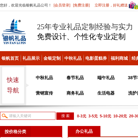
您好，欢迎光临银帆礼品公司！
[会员登录]
[免费注册]
立即注册，好礼赠送
25年专业礼品定制经验与实力
免费设计、个性化
专业定制
银帆首页
礼品展示
金银定制
中秋礼品
电影蛋糕券
福利商城
经
中秋礼品
春节礼品
端午礼品
38
快速
导航
营销宣传
商务礼品
生活电器
洗护
0-3元
3-5元
5-10元
10-20元
20-
议或电话咨询
办公礼品
按价格分类