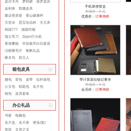
皮尔卡丹
梦特娇
保罗皮具
手机座便签盒
金利来
凯撒皮具
市场价：0 元
隆达骨质瓷
香山健康秤
优惠价：
订单询价
天堂伞
思宝珍品杯
天王表
韩国777
德国司顿
瑞士军刀
Zippo打火机
香港攀能
毕加索齐白石家居
洁丽雅毛巾
银帆礼品
啄木鸟
双立人
箱包皮具
腰包
背包
皮带
拉杆箱包
带计算器拉链记事本
市场价：0 元
公文包
钥匙包
名片包
会员价：
订单询价
钱包
皮具套装
办公礼品
书签
电脑包
名片盒、名片座
便笺(签)
笔筒
文房之宝