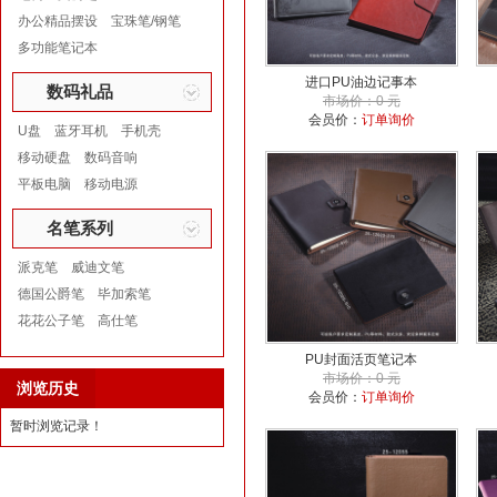
办公精品摆设
宝珠笔/钢笔
多功能笔记本
进口PU油边记事本
数码礼品
市场价：0 元
会员价：
订单询价
U盘
蓝牙耳机
手机壳
移动硬盘
数码音响
平板电脑
移动电源
名笔系列
派克笔
威迪文笔
德国公爵笔
毕加索笔
花花公子笔
高仕笔
PU封面活页笔记本
市场价：0 元
浏览历史
会员价：
订单询价
暂时浏览记录！