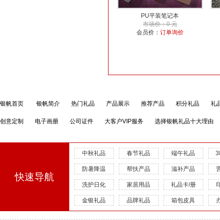
PU平装笔记本
市场价：0 元
会员价：
订单询价
银帆首页
银帆简介
热门礼品
产品展示
推荐产品
积分礼品
礼
创意定制
电子画册
公司证件
大客户VIP服务
选择银帆礼品十大理由
中秋礼品
春节礼品
端午礼品
防暑降温
帮扶产品
滋补产品
快速导航
洗护日化
家居用品
礼品卡/册
金银礼品
品牌礼品
箱包皮具