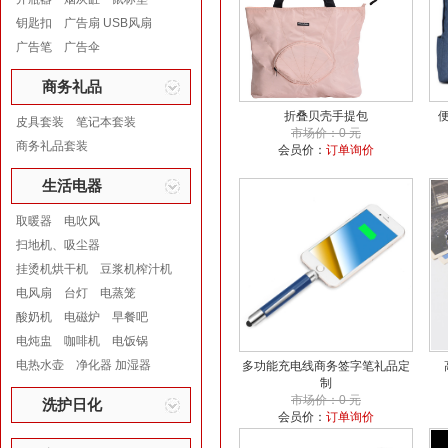
钥匙扣
广告扇 USB风扇
广告笔
广告伞
商务礼品
折叠贝壳手提包
皮具套装
笔记本套装
市场价：0 元
商务礼品套装
会员价：
订单询价
生活电器
取暖器
电吹风
扫地机、吸尘器
挂烫机烘干机
豆浆机榨汁机
电风扇
台灯
电蒸笼
酸奶机
电磁炉
早餐吧
电炖盅
咖啡机
电饭锅
电热水壶
净化器 加湿器
多功能充电线商务签字笔礼品定
制
市场价：0 元
洗护日化
会员价：
订单询价