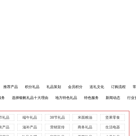
推荐产品
积分礼品
礼品策划
会员积分
送礼文化
订购流程
服务
选择银帆礼品十大理由
地方特色礼品
特色服务
新闻动态
行业
节礼品
端午礼品
38节礼品
米面粮油
坚果零食
扶产品
滋补产品
营销宣传
商务礼品
生活电器