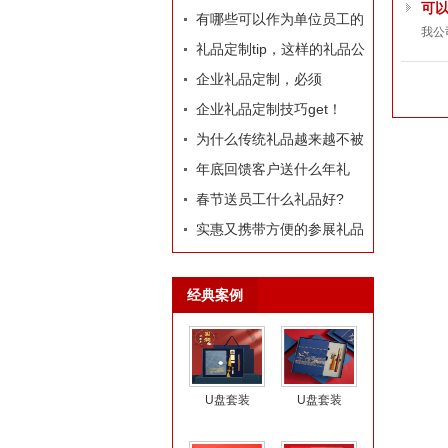
可
哪些推荐？
有哪些可以作为单位员工的
我公
定制礼品？
礼品定制tip，这样的礼品公
司我才爱！
企业礼品定制，必须
有“里”、有“面”
企业礼品定制技巧get！
为什么传统礼品越来越不被
选择了
年底回馈客户送什么年礼
好?
春节送员工什么礼品好?
实惠又携带方便的参展礼品
有什么？
经典案例
U盘套装
U盘套装