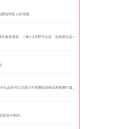
品赠送和折上折优惠。
司备有现货，一般1-2天即可出货，定制类礼品一
刊。
部分礼品还可以为贵公司免费提供样品和免费打版，
创意设计制作。