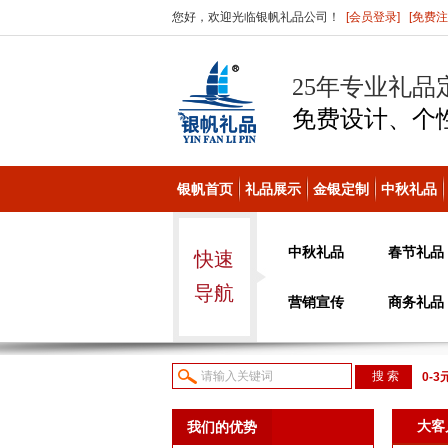
您好，欢迎光临银帆礼品公司！
[会员登录]
[免费注
25年专业礼品
免费设计、个
银帆首页
礼品展示
金银定制
中秋礼品
中秋礼品
春节礼品
快速
导航
营销宣传
商务礼品
0-3
议或
大客
我们的优势