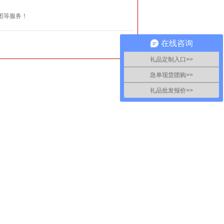
图等服务！
在线咨询
礼品定制入口>>
急单现货团购>>
礼品批发报价>>