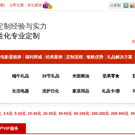
册]
立即注册，好礼赠送
定制经验与实力
性化
专业定制
电影蛋糕券
福利商城
经典案例
定制流程
银帆优势
礼品解决方案
端午礼品
38节礼品
米面粮油
坚果零食
生活电器
洗护日化
家居用品
礼品卡/册
元
3-5元
5-10元
10-20元
20-30元
30-50元
50-100元
100-200元
200-300元
30
电话咨询
户VIP服务