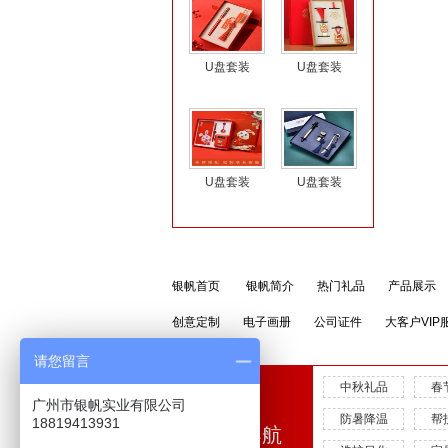
U盘套装
U盘套装
U盘套装
U盘套装
银帆首页
银帆简介
热门礼品
产品展示
创意定制
电子画册
公司证件
大客户VIP
请您留言
中秋礼品
春
广州市银帆实业有限公司
防暑降温
帮
18819413931
快速导航