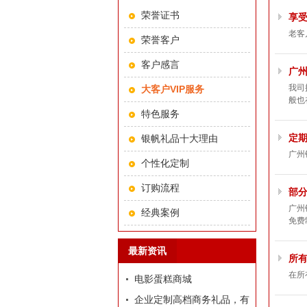
荣誉证书
享
老客
荣誉客户
客户感言
广
我司
大客户VIP服务
般也
特色服务
定
银帆礼品十大理由
广州
个性化定制
订购流程
部
广州
经典案例
免费
最新资讯
所有
在所
电影蛋糕商城
企业定制高档商务礼品，有