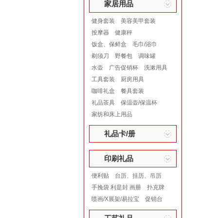
家居用品
健身套装
美容美甲套装
按摩器
健康秤
饭盒、保鲜盒
毛巾/浴巾
剃须刀
野餐包
调味罐
水壶
广告促销杯
洗漱用具
工具套装
厨房用具
咖啡礼盒
餐具套装
礼品茶具
保温壶/保温杯
家纺和床上用品
礼品卡/册
印刷礼品
便利贴
台历、挂历、吊历
手挽袋 利是封 画册
扑克牌
喷画/X展架/易拉宝
促销台