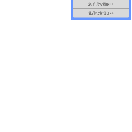
急单现货团购>>
礼品批发报价>>