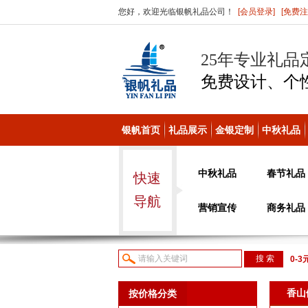
您好，欢迎光临银帆礼品公司！
[会员登录]
[免费注
25年专业礼品
免费设计、个
银帆首页
礼品展示
金银定制
中秋礼品
中秋礼品
春节礼品
快速
导航
营销宣传
商务礼品
0-3
议或
香山
按价格分类