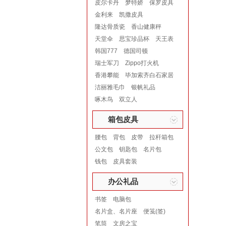
皮尔卡丹
梦特娇
保罗皮具
金利来
凯撒皮具
隆达骨质瓷
香山健康秤
天堂伞
思宝珍品杯
天王表
韩国777
德国司顿
瑞士军刀
Zippo打火机
香港攀能
毕加索齐白石家居
洁丽雅毛巾
银帆礼品
啄木鸟
双立人
箱包皮具
腰包
背包
皮带
拉杆箱包
公文包
钥匙包
名片包
钱包
皮具套装
办公礼品
书签
电脑包
名片盒、名片座
便笺(签)
笔筒
文房之宝