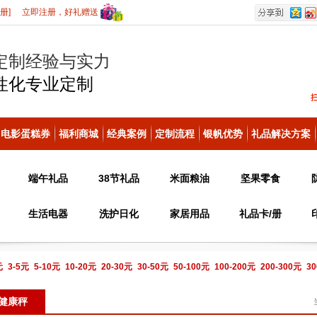
册]
立即注册，好礼赠送
定制经验与实力
性化
专业定制
电影蛋糕券
福利商城
经典案例
定制流程
银帆优势
礼品解决方案
端午礼品
38节礼品
米面粮油
坚果零食
生活电器
洗护日化
家居用品
礼品卡/册
元
3-5元
5-10元
10-20元
20-30元
30-50元
50-100元
100-200元
200-300元
30
电话咨询
健康秤