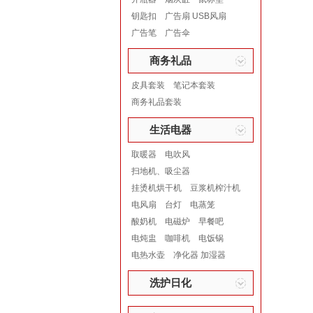
钥匙扣
广告扇 USB风扇
广告笔
广告伞
商务礼品
皮具套装
笔记本套装
商务礼品套装
生活电器
取暖器
电吹风
扫地机、吸尘器
挂烫机烘干机
豆浆机榨汁机
电风扇
台灯
电蒸笼
酸奶机
电磁炉
早餐吧
电炖盅
咖啡机
电饭锅
电热水壶
净化器 加湿器
洗护日化