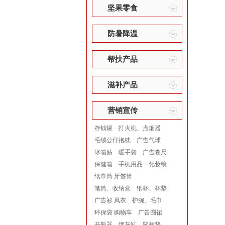
坚果零食
防暑降温
帮扶产品
滋补产品
营销宣传
存钱罐
打火机、点烟器
毛绒公仔抱枕
广告气球
冰箱贴
暖手袋
广告卷尺
保健箱
手机用品
化妆镜
纸巾筒 牙签筒
笔筒、收纳盒
纸杯、杯垫
广告衫 风衣
护腕、毛巾
环保袋 购物车
广告围裙
开瓶器
烟灰缸
鼠标垫