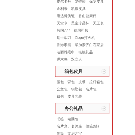
皮尔卡丹
梦特娇
保罗皮具
金利来
凯撒皮具
隆达骨质瓷
香山健康秤
天堂伞
思宝珍品杯
天王表
韩国777
德国司顿
瑞士军刀
Zippo打火机
香港攀能
毕加索齐白石家居
洁丽雅毛巾
银帆礼品
啄木鸟
双立人
箱包皮具
腰包
背包
皮带
拉杆箱包
公文包
钥匙包
名片包
钱包
皮具套装
办公礼品
书签
电脑包
名片盒、名片座
便笺(签)
笔筒
文房之宝