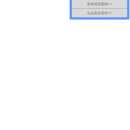
急单现货团购>>
礼品批发报价>>