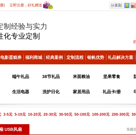
册]
立即注册，好礼赠送
定制经验与实力
性化
专业定制
电影蛋糕券
福利商城
经典案例
定制流程
银帆优势
礼品解决方案
端午礼品
38节礼品
米面粮油
坚果零食
生活电器
洗护日化
家居用品
礼品卡/册
元
3-5元
5-10元
10-20元
20-30元
30-50元
50-100元
100-200元
200-300元
30
电话咨询
扇 USB风扇
当前