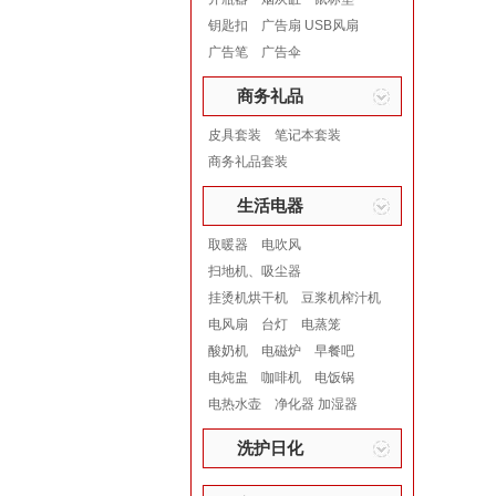
钥匙扣
广告扇 USB风扇
广告笔
广告伞
商务礼品
皮具套装
笔记本套装
商务礼品套装
生活电器
取暖器
电吹风
扫地机、吸尘器
挂烫机烘干机
豆浆机榨汁机
电风扇
台灯
电蒸笼
酸奶机
电磁炉
早餐吧
电炖盅
咖啡机
电饭锅
电热水壶
净化器 加湿器
洗护日化