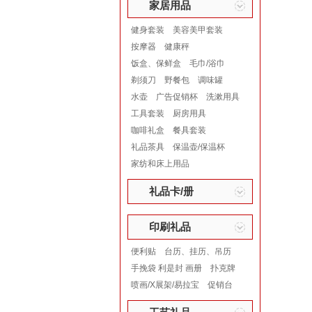
家居用品
健身套装
美容美甲套装
按摩器
健康秤
饭盒、保鲜盒
毛巾/浴巾
剃须刀
野餐包
调味罐
水壶
广告促销杯
洗漱用具
工具套装
厨房用具
咖啡礼盒
餐具套装
礼品茶具
保温壶/保温杯
家纺和床上用品
礼品卡/册
印刷礼品
便利贴
台历、挂历、吊历
手挽袋 利是封 画册
扑克牌
喷画/X展架/易拉宝
促销台