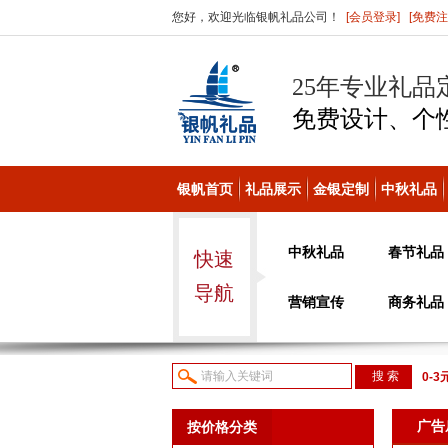
您好，欢迎光临银帆礼品公司！
[会员登录]
[免费注
25年专业礼品
免费设计、个
银帆首页
礼品展示
金银定制
中秋礼品
中秋礼品
春节礼品
快速
导航
营销宣传
商务礼品
0-3
议或
广告
按价格分类