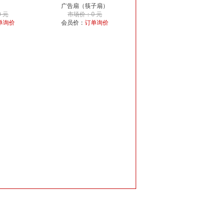
广告扇（筷子扇）
 元
市场价：0 元
单询价
会员价：
订单询价