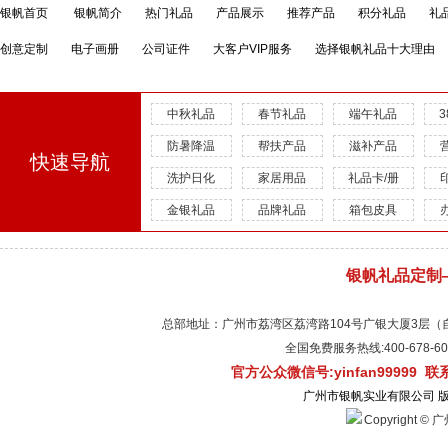
银帆首页
银帆简介
热门礼品
产品展示
推荐产品
积分礼品
礼
创意定制
电子画册
公司证件
大客户VIP服务
选择银帆礼品十大理由
中秋礼品
春节礼品
端午礼品
防暑降温
帮扶产品
滋补产品
快速导航
洗护日化
家居用品
礼品卡/册
金银礼品
品牌礼品
箱包皮具
银帆礼品定制
总部地址：广州市荔湾区荔湾路104号广银大厦3层（自有物
全国免费服务热线:400-678-
官方公众微信号:yinfan99999 
广州市银帆实业有限公司 
Copyright