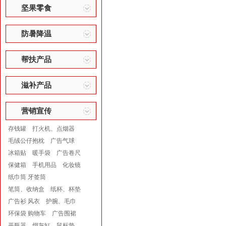
坚果零食
防暑降温
帮扶产品
滋补产品
营销宣传
存钱罐
打火机、点烟器
毛绒公仔抱枕
广告气球
冰箱贴
暖手袋
广告卷尺
保健箱
手机用品
化妆镜
纸巾筒 牙签筒
笔筒、收纳盒
纸杯、杯垫
广告衫 风衣
护腕、毛巾
环保袋 购物车
广告围裙
开瓶器
烟灰缸
鼠标垫