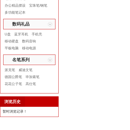
办公精品摆设
宝珠笔/钢笔
多功能笔记本
数码礼品
U盘
蓝牙耳机
手机壳
移动硬盘
数码音响
平板电脑
移动电源
名笔系列
派克笔
威迪文笔
德国公爵笔
毕加索笔
花花公子笔
高仕笔
浏览历史
暂时浏览记录！