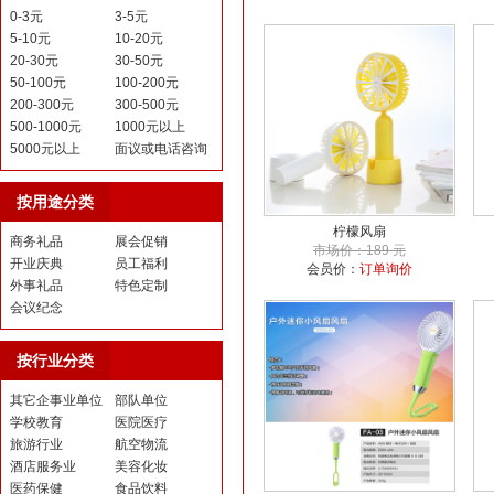
0-3元
3-5元
5-10元
10-20元
20-30元
30-50元
50-100元
100-200元
200-300元
300-500元
500-1000元
1000元以上
5000元以上
面议或电话咨询
按用途分类
柠檬风扇
商务礼品
展会促销
市场价：189 元
开业庆典
员工福利
会员价：
订单询价
外事礼品
特色定制
会议纪念
按行业分类
其它企事业单位
部队单位
学校教育
医院医疗
旅游行业
航空物流
酒店服务业
美容化妆
医药保健
食品饮料