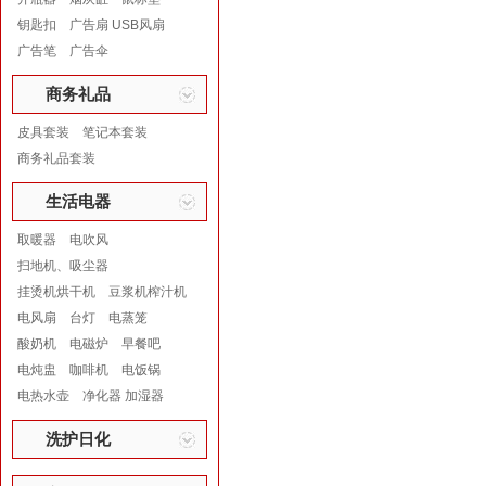
钥匙扣
广告扇 USB风扇
广告笔
广告伞
商务礼品
皮具套装
笔记本套装
商务礼品套装
生活电器
取暖器
电吹风
扫地机、吸尘器
挂烫机烘干机
豆浆机榨汁机
电风扇
台灯
电蒸笼
酸奶机
电磁炉
早餐吧
电炖盅
咖啡机
电饭锅
电热水壶
净化器 加湿器
洗护日化