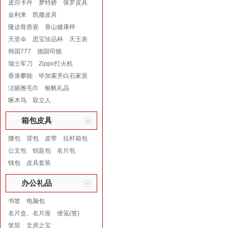
皮尔卡丹
梦特娇
保罗皮具
金利来
凯撒皮具
隆达骨质瓷
香山健康秤
天堂伞
思宝珍品杯
天王表
韩国777
德国司顿
瑞士军刀
Zippo打火机
香港攀能
毕加索齐白石家居
洁丽雅毛巾
银帆礼品
啄木鸟
双立人
箱包皮具
腰包
背包
皮带
拉杆箱包
公文包
钥匙包
名片包
钱包
皮具套装
办公礼品
书签
电脑包
名片盒、名片座
便笺(签)
笔筒
文房之宝