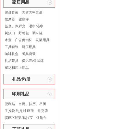
家居用品
健身套装
美容美甲套装
按摩器
健康秤
饭盒、保鲜盒
毛巾/浴巾
剃须刀
野餐包
调味罐
水壶
广告促销杯
洗漱用具
工具套装
厨房用具
咖啡礼盒
餐具套装
礼品茶具
保温壶/保温杯
家纺和床上用品
礼品卡/册
印刷礼品
便利贴
台历、挂历、吊历
手挽袋 利是封 画册
扑克牌
喷画/X展架/易拉宝
促销台