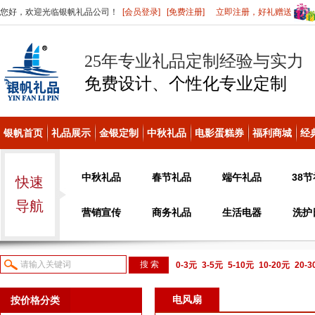
您好，欢迎光临银帆礼品公司！
[会员登录]
[免费注册]
立即注册，好礼赠送
25年专业礼品定制经验与实力
免费设计、个性化
专业定制
银帆首页
礼品展示
金银定制
中秋礼品
电影蛋糕券
福利商城
经
中秋礼品
春节礼品
端午礼品
38
快速
导航
营销宣传
商务礼品
生活电器
洗护
0-3元
3-5元
5-10元
10-20元
20-
议或电话咨询
电风扇
按价格分类