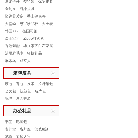
皮尔卡丹
梦特娇
保罗皮具
金利来
凯撒皮具
隆达骨质瓷
香山健康秤
天堂伞
思宝珍品杯
天王表
韩国777
德国司顿
瑞士军刀
Zippo打火机
香港攀能
毕加索齐白石家居
洁丽雅毛巾
银帆礼品
啄木鸟
双立人
箱包皮具
腰包
背包
皮带
拉杆箱包
公文包
钥匙包
名片包
钱包
皮具套装
办公礼品
书签
电脑包
名片盒、名片座
便笺(签)
笔筒
文房之宝