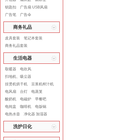
钥匙扣
广告扇 USB风扇
广告笔
广告伞
商务礼品
皮具套装
笔记本套装
商务礼品套装
生活电器
取暖器
电吹风
扫地机、吸尘器
挂烫机烘干机
豆浆机榨汁机
电风扇
台灯
电蒸笼
酸奶机
电磁炉
早餐吧
电炖盅
咖啡机
电饭锅
电热水壶
净化器 加湿器
洗护日化