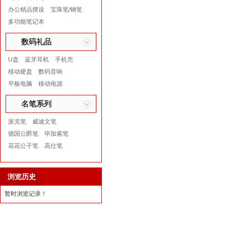
办公精品摆设
宝珠笔/钢笔
多功能笔记本
数码礼品
U盘
蓝牙耳机
手机壳
移动硬盘
数码音响
平板电脑
移动电源
名笔系列
派克笔
威迪文笔
德国公爵笔
毕加索笔
花花公子笔
高仕笔
浏览历史
暂时浏览记录！