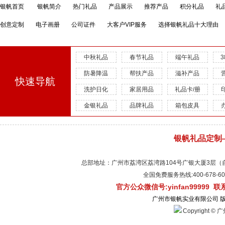
银帆首页
银帆简介
热门礼品
产品展示
推荐产品
积分礼品
礼
创意定制
电子画册
公司证件
大客户VIP服务
选择银帆礼品十大理由
中秋礼品
春节礼品
端午礼品
防暑降温
帮扶产品
滋补产品
快速导航
洗护日化
家居用品
礼品卡/册
金银礼品
品牌礼品
箱包皮具
银帆礼品定制
总部地址：广州市荔湾区荔湾路104号广银大厦3层（自有物
全国免费服务热线:400-678-
官方公众微信号:yinfan99999 
广州市银帆实业有限公司 
Copyright