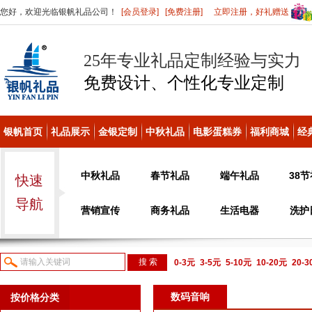
您好，欢迎光临银帆礼品公司！
[会员登录]
[免费注册]
立即注册，好礼赠送
25年专业礼品定制经验与实力
免费设计、个性化
专业定制
银帆首页
礼品展示
金银定制
中秋礼品
电影蛋糕券
福利商城
经
中秋礼品
春节礼品
端午礼品
38
快速
导航
营销宣传
商务礼品
生活电器
洗护
0-3元
3-5元
5-10元
10-20元
20-
议或电话咨询
数码音响
按价格分类