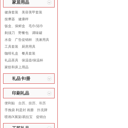
家居用品
健身套装
美容美甲套装
按摩器
健康秤
饭盒、保鲜盒
毛巾/浴巾
剃须刀
野餐包
调味罐
水壶
广告促销杯
洗漱用具
工具套装
厨房用具
咖啡礼盒
餐具套装
礼品茶具
保温壶/保温杯
家纺和床上用品
礼品卡/册
印刷礼品
便利贴
台历、挂历、吊历
手挽袋 利是封 画册
扑克牌
喷画/X展架/易拉宝
促销台