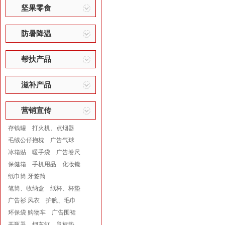
坚果零食
防暑降温
帮扶产品
滋补产品
营销宣传
存钱罐
打火机、点烟器
毛绒公仔抱枕
广告气球
冰箱贴
暖手袋
广告卷尺
保健箱
手机用品
化妆镜
纸巾筒 牙签筒
笔筒、收纳盒
纸杯、杯垫
广告衫 风衣
护腕、毛巾
环保袋 购物车
广告围裙
开瓶器
烟灰缸
鼠标垫