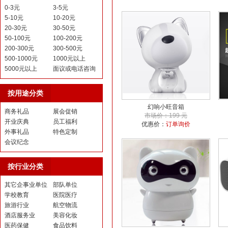
0-3元
3-5元
5-10元
10-20元
20-30元
30-50元
50-100元
100-200元
200-300元
300-500元
500-1000元
1000元以上
5000元以上
面议或电话咨询
按用途分类
幻响小旺音箱
商务礼品
展会促销
市场价：199 元
开业庆典
员工福利
优惠价：
订单询价
外事礼品
特色定制
会议纪念
按行业分类
其它企事业单位
部队单位
学校教育
医院医疗
旅游行业
航空物流
酒店服务业
美容化妆
医药保健
食品饮料