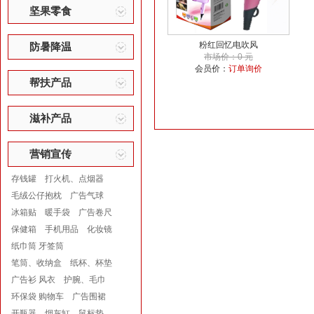
坚果零食
粉红回忆电吹风
防暑降温
市场价：0 元
会员价：
订单询价
帮扶产品
滋补产品
营销宣传
存钱罐
打火机、点烟器
毛绒公仔抱枕
广告气球
冰箱贴
暖手袋
广告卷尺
保健箱
手机用品
化妆镜
纸巾筒 牙签筒
笔筒、收纳盒
纸杯、杯垫
广告衫 风衣
护腕、毛巾
环保袋 购物车
广告围裙
开瓶器
烟灰缸
鼠标垫