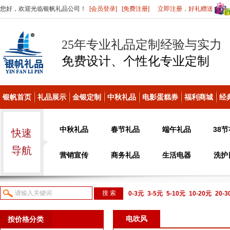
您好，欢迎光临银帆礼品公司！
[会员登录]
[免费注册]
立即注册，好礼赠送
25年专业礼品定制经验与实力
免费设计、个性化
专业定制
银帆首页
礼品展示
金银定制
中秋礼品
电影蛋糕券
福利商城
经
中秋礼品
春节礼品
端午礼品
38
快速
导航
营销宣传
商务礼品
生活电器
洗护
0-3元
3-5元
5-10元
10-20元
20-
议或电话咨询
电吹风
按价格分类