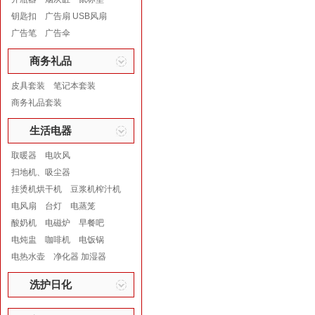
钥匙扣
广告扇 USB风扇
广告笔
广告伞
商务礼品
皮具套装
笔记本套装
商务礼品套装
生活电器
取暖器
电吹风
扫地机、吸尘器
挂烫机烘干机
豆浆机榨汁机
电风扇
台灯
电蒸笼
酸奶机
电磁炉
早餐吧
电炖盅
咖啡机
电饭锅
电热水壶
净化器 加湿器
洗护日化