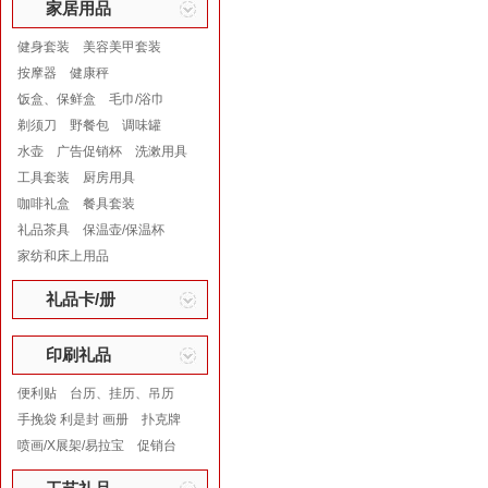
家居用品
健身套装
美容美甲套装
按摩器
健康秤
饭盒、保鲜盒
毛巾/浴巾
剃须刀
野餐包
调味罐
水壶
广告促销杯
洗漱用具
工具套装
厨房用具
咖啡礼盒
餐具套装
礼品茶具
保温壶/保温杯
家纺和床上用品
礼品卡/册
印刷礼品
便利贴
台历、挂历、吊历
手挽袋 利是封 画册
扑克牌
喷画/X展架/易拉宝
促销台