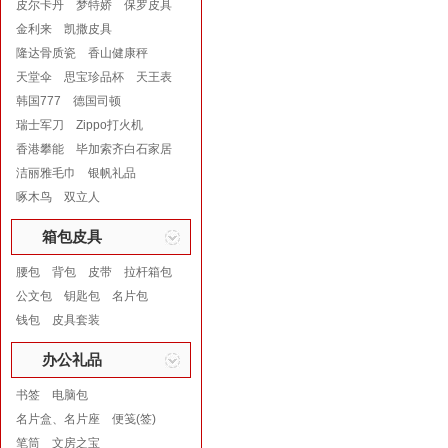
皮尔卡丹
梦特娇
保罗皮具
金利来
凯撒皮具
隆达骨质瓷
香山健康秤
天堂伞
思宝珍品杯
天王表
韩国777
德国司顿
瑞士军刀
Zippo打火机
香港攀能
毕加索齐白石家居
洁丽雅毛巾
银帆礼品
啄木鸟
双立人
箱包皮具
腰包
背包
皮带
拉杆箱包
公文包
钥匙包
名片包
钱包
皮具套装
办公礼品
书签
电脑包
名片盒、名片座
便笺(签)
笔筒
文房之宝