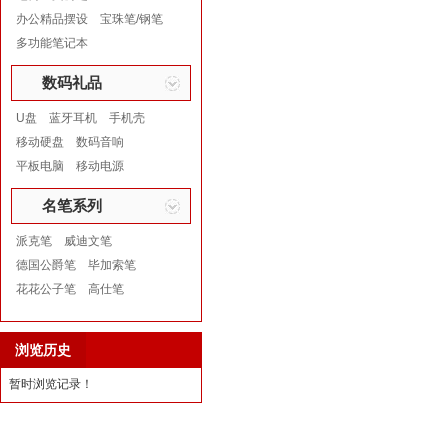
办公精品摆设
宝珠笔/钢笔
多功能笔记本
数码礼品
U盘
蓝牙耳机
手机壳
移动硬盘
数码音响
平板电脑
移动电源
名笔系列
派克笔
威迪文笔
德国公爵笔
毕加索笔
花花公子笔
高仕笔
浏览历史
暂时浏览记录！