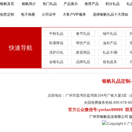
银帆首页
银帆简介
热门礼品
产品展示
推荐产品
积分礼品
礼
创意定制
电子画册
公司证件
大客户VIP服务
选择银帆礼品十大理由
中秋礼品
春节礼品
端午礼品
防暑降温
帮扶产品
滋补产品
快速导航
洗护日化
家居用品
礼品卡/册
金银礼品
品牌礼品
箱包皮具
银帆礼品定制
总部地址：广州市荔湾区荔湾路104号广银大厦3层（自有物
全国免费服务热线:400-678-
官方公众微信号:yinfan99999 
广州市银帆实业有限公司 
Copyright