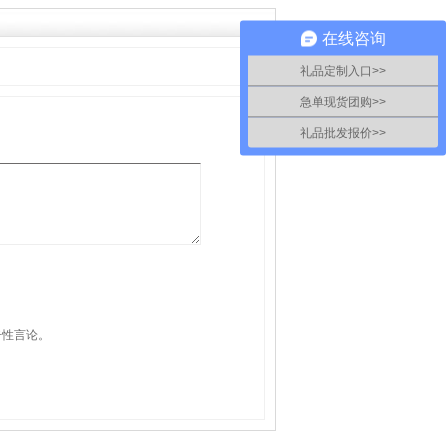
在线咨询
礼品定制入口>>
急单现货团购>>
礼品批发报价>>
击性言论。