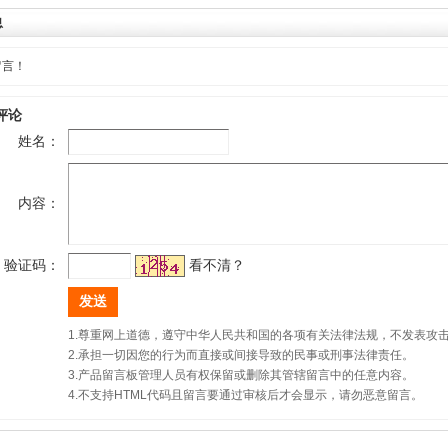
息
留言！
评论
姓名：
内容：
验证码：
看不清？
1.尊重网上道德，遵守中华人民共和国的各项有关法律法规，不发表攻
2.承担一切因您的行为而直接或间接导致的民事或刑事法律责任。
3.产品留言板管理人员有权保留或删除其管辖留言中的任意内容。
4.不支持HTML代码且留言要通过审核后才会显示，请勿恶意留言。