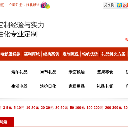
册]
立即注册，好礼赠送
定制经验与实力
性化
专业定制
电影蛋糕券
福利商城
经典案例
定制流程
银帆优势
礼品解决方案
端午礼品
38节礼品
米面粮油
坚果零食
生活电器
洗护日化
家居用品
礼品卡/册
元
3-5元
5-10元
10-20元
20-30元
30-50元
50-100元
100-200元
200-300元
30
电话咨询
问题