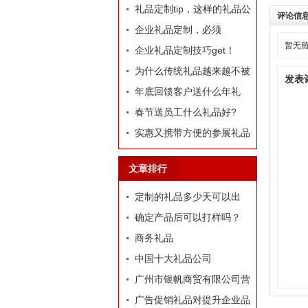
定制礼品？
礼品定制tip，这样的礼品公
评论信
司我才爱！
企业礼品定制，必须
暂无
有“里”、有“面”
企业礼品定制技巧get！
为什么传统礼品越来越不被
发表
选择了
年底回馈客户送什么年礼
好?
春节送员工什么礼品好?
实惠又携带方便的参展礼品
有什么？
文章排行
定制的礼品多少天可以出
货？
确定产品后可以打样吗？
商务礼品
中国十大礼品公司
广州市银帆商贸有限公司营
业执照
广告促销礼品对提升企业品