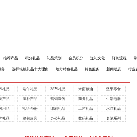
推荐产品
积分礼品
礼品策划
会员积分
送礼文化
订购流程
服务
选择银帆礼品十大理由
地方特色礼品
特色服务
新闻动态
行业
节礼品
端午礼品
38节礼品
米面粮油
坚果零食
扶产品
滋补产品
营销宣传
商务礼品
生活电器
居用品
礼品卡/册
印刷礼品
工艺礼品
水晶礼品
牌礼品
箱包皮具
办公礼品
数码礼品
名笔系列