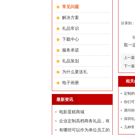
常见问题
解决方案
分享到
礼品常识
可以
下载中心
取一定
服务承诺
上一篇
礼品策划
下一篇
为什么要送礼
相关
电子画册
定制的
最新资讯
你们可
请问你
电影蛋糕商城
深圳礼
企业定制高档商务礼品，有
几种常
哪些推荐？
有哪些可以作为单位员工的