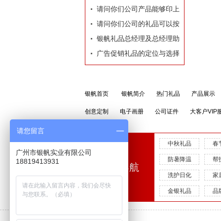
牌有着莫大的作用
请问你们公司产品能够印上
我们公司的LOGO和广告
请问你们公司的礼品可以按
吗？
照我们的要求和构思专门设
银帆礼品总经理及总经理助
计订做吗？
理名片
广告促销礼品的定位与选择
银帆首页
银帆简介
热门礼品
产品展示
创意定制
电子画册
公司证件
大客户VIP
请您留言
中秋礼品
春
广州市银帆实业有限公司
防暑降温
帮
18819413931
快速导航
洗护日化
家
金银礼品
品